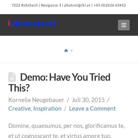
7222 Rohrbach | Neugasse 3 | photost@rkl.at | +43 (0)2626 63452
Navi
HOME
Demo: Have You Tried
This?
Kornelia Neugebauer
Juli 30, 2015
Creative
,
Inspiration
Leave a Comment
Domine, quaesumus, per nos, glorificamus te,
et ut cognoscant te, et virtus amore tuo.