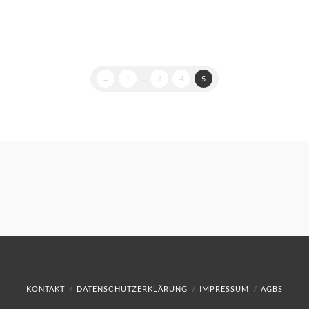
←
1
...
3
4
5
KONTAKT
DATENSCHUTZERKLÄRUNG
IMPRESSUM
AGBS