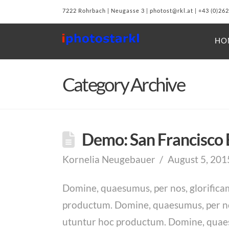
7222 Rohrbach | Neugasse 3 | photost@rkl.at | +43 (0)26
HO
Category Archive
Demo: San Francisco 
Kornelia Neugebauer
August 5, 201
Domine, quaesumus, per nos, glorificam
productum. Domine, quaesumus, per nos,
utuntur hoc productum. Domine, quaesum